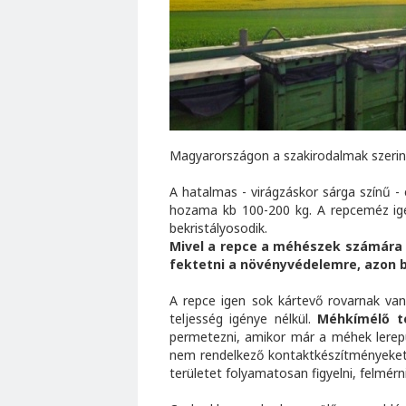
Magyarországon a szakirodalmak szerint,
A hatalmas - virágzáskor sárga színű 
hozama kb 100-200 kg. A repceméz igen
bekristályosodik.
Mivel a repce a méhészek számára 
fektetni a növényvédelemre, azon b
A repce igen sok kártevő rovarnak van
teljesség igénye nélkül.
Méhkímélő te
permetezni, amikor már a méhek lerepü
nem rendelkező kontaktkészítményeket 
területet folyamatosan figyelni, felmérni 