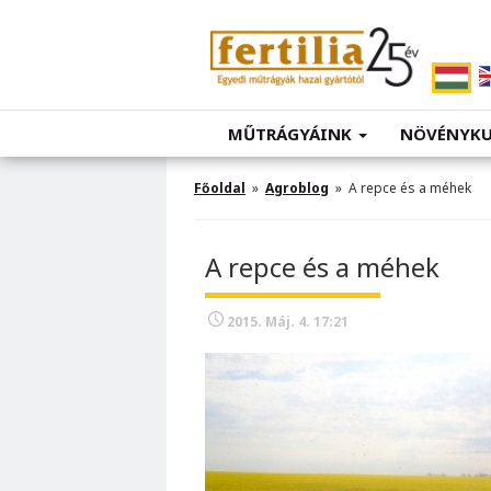
MŰTRÁGYÁINK
NÖVÉNYK
Főoldal
»
Agroblog
» A repce és a méhek
A repce és a méhek
2015. Máj. 4. 17:21