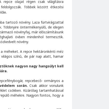
 repce olajat régen csak világításra
eldolgozzák. Többek között étkezési
lőle.
ába tartozó növény. Laza fürtvirágzattal
ek. Többnyire öntermékenyülő, de idegen
 származó növényfaj, már időszámításunk
ghajlati övben mindenhol termesztik.
közkedvelt növény.
, a méheket. A repce hektáronkénti méz
világos színű, de pár nap alatt, hamar
ztőknek nagyon nagy hangsúlyt kell
iára.
 repcefénybogár, repcebecő- ormányos a
yvédelem során.
Csak akkor vonulunk
klet csökken. Kizárólag tartamhatással
irepülő méhekre. Nagyon fontos, hogy a