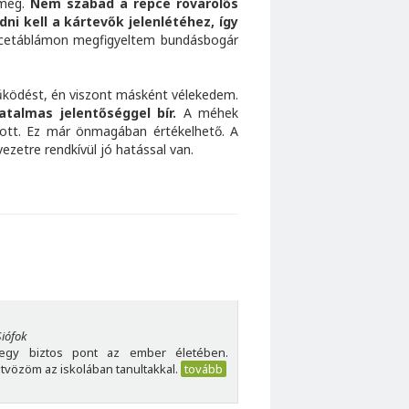
 meg.
Nem szabad a repce rovarölős
 kell a kártevők jelenlétéhez, így
etáblámon megfigyeltem bundásbogár
űködést, én viszont másként vélekedem.
talmas jelentőséggel bír.
A méhek
tott. Ez már önmagában értékelhető. A
ezetre rendkívül jó hatással van.
iófok
egy biztos pont az ember életében.
tvözöm az iskolában tanultakkal.
tovább