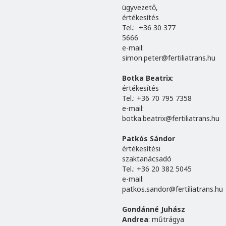
ügyvezető,
értékesítés
Tel.: +36 30 377
5666
e-mail:
simon.peter@fertiliatrans.hu
Botka Beatrix
:
értékesítés
Tel.: +36 70 795 7358
e-mail:
botka.beatrix@fertiliatrans.hu
Patkós Sándor
értékesítési
szaktanácsadó
Tel.: +36 20 382 5045
e-mail:
patkos.sandor@fertiliatrans.hu
Gondánné Juhász
Andrea
: műtrágya