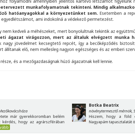
hoz folyamodni amennyiben jelentős kártevő létszámot figyelünk
etervezett munkafolyamatnak tekinteni. Mindig alkalmazkodni
böző hatóanyagokkal a környezetünket sem.
Esetemben a repc
a egyedlétszámot, ami indokolná a védekező permetezést.
gy nem kedveli a méhészeket, mert bonyolultnak tekintik az együttm
i ágazat virágozzon, mert az általuk elvégzett munka ha
nagy jövedelmet kecsegtető repcét, így a becőképződés biztosí
rt állítanak elő, nem mellesleg nagyon egészséges és az emberi szerv
észe, és a mezőgazdaságnak húzó ágazatnak kell lennie.
Botka Beatrix
Mezőkovácsháza
növénytermesztő mérnök, S
etete már gyerekkoromban belém
Hiszem, hogy a föld 
lt kérdés, hogy az agrárszférában
Nagyapám tapasztalatát ö
ovább