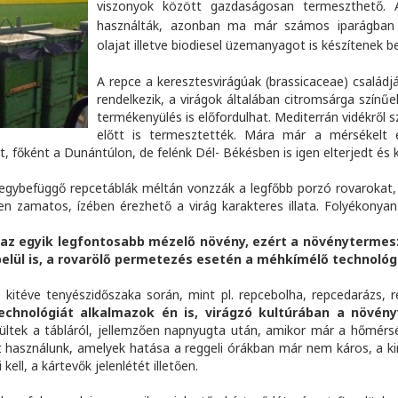
viszonyok között gazdaságosan termeszthető. A
használták, azonban ma már számos iparágban f
olajat illetve biodiesel üzemanyagot is készítenek be
A repce a keresztesvirágúak (brassicaceae) családj
rendelkezik, a virágok általában citromsárga színű
termékenyülés is előfordulhat. Mediterrán vidékről
előtt is termesztették. Mára már a mérsékelt é
 főként a Dunántúlon, de felénk Dél- Békésben is igen elterjedt és 
- egybefüggő repcetáblák méltán vonzzák a legfőbb porzó rovarokat
 zamatos, ízében érezhető a virág karakteres illata. Folyékonyan 
az egyik legfontosabb mézelő növény, ezért a növénytermes
elül is, a rovarölő permetezés esetén a méhkímélő technológ
 kitéve tenyészidőszaka során, mint pl. repcebolha, repcedarázs,
chnológiát alkalmazok én is, virágzó kultúrában a növén
ltek a tábláról, jellemzően napnyugta után, amikor már a hőmérsé
használunk, amelyek hatása a reggeli órákban már nem káros, a k
kell, a kártevők jelenlétét illetően.