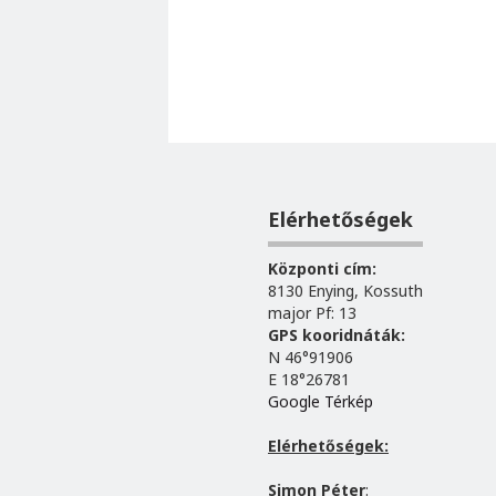
Elérhetőségek
Központi cím:
8130 Enying, Kossuth
major Pf: 13
GPS kooridnáták:
N 46°91906
E 18°26781
Google Térkép
Elérhetőségek:
Simon Péter
: