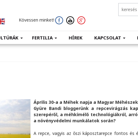
Kövessen minket!
ULTÚRÁK
FERTILIA
HÍREK
KAPCSOLAT
Április 30-a a Méhek napja a Magyar Méhész
Gyüre Bandi bloggerünk a repcevirágzás ka
szerepéről, a méhkímélő technológiákról, arról
a növényvédelmi munkálatok során?
A repce, vagyis az őszi káposztarepce fontos és 