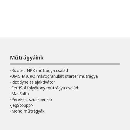
Műtrágyáink
Rizotec NPK műtrágya család
UMG MICRO mikrogranulált starter műtrágya
Rizodyne talajaktivátor
FertiSol folyékony műtrágya család
MasSulfix
PereFert szuszpenzió
JégStoppp>
Mono műtrágyák