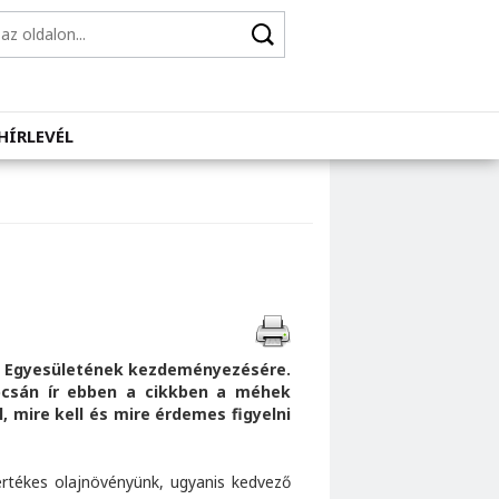
HÍRLEVÉL
ek Egyesületének kezdeményezésére.
pcsán ír ebben a cikkben a méhek
, mire kell és mire érdemes figyelni
értékes olajnövényünk, ugyanis kedvező