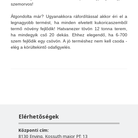
szemorvos!
Átgondolta már? Ugyanakkora ráfordítással akkor éri el a
legnagyobb termést, ha minden elvetett kukoricaszemből
termő növény fejlődik! Hatvanezer tövön 12 tonna terem,
ha mindegyik cső 20 dekás. Ehhez elegendő, ha 6-700
szem fejlődik egy csövön. A jó terméshez nem kell csoda -
elég a körültekintő odafigyelés.
Elérhetőségek
Központi cím:
8130 Enying, Kossuth major Pf: 13