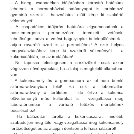
- A hideg, csapadékos időjárásban károsító hatásúak
lehetnek a hormonbázisú hatóanyagot is tartalmazó
gyomirtó szerek - használatuk előtt kérje ki szakértő
véleményét!
- A csapadékos időjárás hatására elgyomosodnak a
posztemergens permetezésre tervezett vetések,
lehetőséget adva a vetési bagolylepke betelepülésének -
adjon rovarölő szert is a permetléhez! A szer helyes
megválasztásához kérje ki szakértő véleményét - a
kukoricatáblán, ne az irodájában!
- Ne tapossa feleslegesen a sorközöket -csak akkor
végezzen növényápolást, ha a talaj is megfelelő állapotban
van!
- A kukoricamoly és a gombaspóra az el nem bomló
szármaradványban telel! Ha sok a lebomlatlan
szármaradvány a területen - ide értve a kukorica
előveteményű más kultúrákat is - vizsgáltassa meg
laboratóriumban a várható fetőzés mértékének
becsléséhez!
- Ha bálázottan tárolta a kukoricaszárat, mielőbb
szabaduljon meg tőle, vagy vizsgáltassa meg kukoricamoly
fertőzöttségét és az alapján döntsön a felhasználásáról!