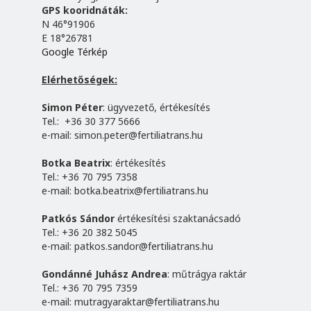
GPS kooridnáták:
N 46°91906
E 18°26781
Google Térkép
Elérhetőségek:
Simon Péter
: ügyvezető, értékesítés
Tel.: +36 30 377 5666
e-mail:
simon.peter@fertiliatrans.hu
Botka Beatrix
: értékesítés
Tel.: +36 70 795 7358
e-mail:
botka.beatrix@fertiliatrans.hu
Patkós Sándor
értékesítési szaktanácsadó
Tel.: +36 20 382 5045
e-mail:
patkos.sandor@fertiliatrans.hu
Gondánné Juhász Andrea
: műtrágya raktár
Tel.: +36 70 795 7359
e-mail:
mutragyaraktar@fertiliatrans.hu