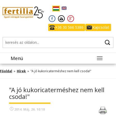
+36 30 566 5386
Kapcsolat
Menü
Toggle
navigatio
Főoldal
»
Hírek
» "A jó kukoricaterméshez nem kell csoda!"
"A jó kukoricaterméshez nem kell
csoda!"
2014. Máj. 26. 10:18