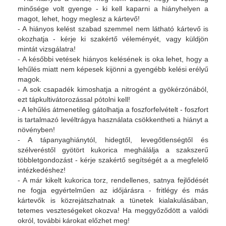
minősége volt gyenge - ki kell kaparni a hiányhelyen a
magot, lehet, hogy meglesz a kártevő!
- A hiányos kelést szabad szemmel nem látható kártevő is
okozhatja - kérje ki szakértő véleményét, vagy küldjön
mintát vizsgálatra!
- A későbbi vetések hiányos kelésének is oka lehet, hogy a
lehűlés miatt nem képesek kijönni a gyengébb kelési erélyű
magok.
- A sok csapadék kimoshatja a nitrogént a gyökérzónából,
ezt tápkultivátorozással pótolni kell!
- A lehűlés átmenetileg gátolhatja a foszforfelvételt - foszfort
is tartalmazó levéltrágya használata csökkentheti a hiányt a
növényben!
- A tápanyaghiánytól, hidegtől, levegőtlenségtől és
szélveréstől gyötört kukorica meghálálja a szakszerű
többletgondozást - kérje szakértő segítségét a a megfelelő
intézkedéshez!
- A már kikelt kukorica torz, rendellenes, satnya fejlődését
ne fogja egyértelműen az időjárásra - fritlégy és más
kártevők is közrejátszhatnak a tünetek kialakulásában,
tetemes veszteségeket okozva! Ha meggyőződött a valódi
okról, további károkat előzhet meg!