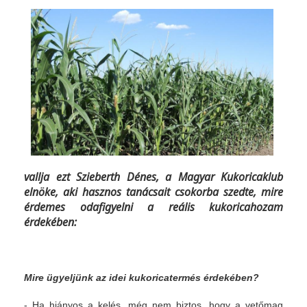
vallja ezt Szieberth Dénes, a Magyar Kukoricaklub
elnöke, aki hasznos tanácsait csokorba szedte, mire
érdemes odafigyelni a reális kukoricahozam
érdekében:
Mire ügyeljünk az idei kukoricatermés érdekében?
- Ha hiányos a kelés, még nem biztos, hogy a vetőmag