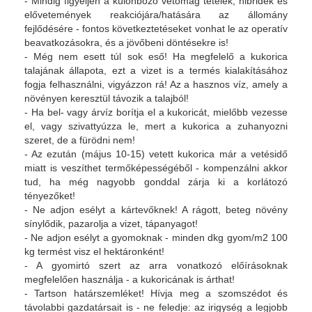
- Mindig figyeljen a különböző vetőmag tételek, hibridek és
elővetemények reakciójára/hatására az állomány
fejlődésére - fontos következtetéseket vonhat le az operatív
beavatkozásokra, és a jövőbeni döntésekre is!
- Még nem esett túl sok eső! Ha megfelelő a kukorica
talajának állapota, ezt a vizet is a termés kialakításához
fogja felhasználni, vigyázzon rá! Az a hasznos víz, amely a
növényen keresztül távozik a talajból!
- Ha bel- vagy árvíz borítja el a kukoricát, mielőbb vezesse
el, vagy szivattyúzza le, mert a kukorica a zuhanyozni
szeret, de a fürödni nem!
- Az ezután (május 10-15) vetett kukorica már a vetésidő
miatt is veszíthet termőképességéből - kompenzálni akkor
tud, ha még nagyobb gonddal zárja ki a korlátozó
tényezőket!
- Ne adjon esélyt a kártevőknek! A rágott, beteg növény
sínylődik, pazarolja a vizet, tápanyagot!
- Ne adjon esélyt a gyomoknak - minden dkg gyom/m2 100
kg termést visz el hektáronként!
- A gyomirtó szert az arra vonatkozó előírásoknak
megfelelően használja - a kukoricának is árthat!
- Tartson határszemléket! Hívja meg a szomszédot és
távolabbi gazdatársait is - ne feledje: az irigység a legjobb