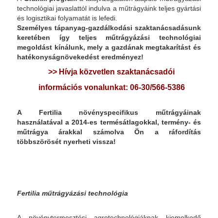
technológiai javaslattól indulva a műtrágyáink teljes gyártási
és logisztikai folyamatát is lefedi.
Személyes tápanyag-gazdálkodási szaktanácsadásunk
keretében így teljes műtrágyázási technológiai
megoldást kínálunk, mely a gazdának megtakarítást és
hatékonyságnövekedést eredményez!
>> Hívja közvetlen szaktanácsadói
információs vonalunkat:
06-30/566-5386
A Fertilia növényspecifikus műtrágyáinak
használatával a 2014-es termésátlagokkal, termény- és
műtrágya árakkal számolva Ön a ráfordítás
többszörösét nyerheti vissza!
Fertilia műtrágyázási technológia
A növénytermesztési agrotechnológiáknak kiemelkedő