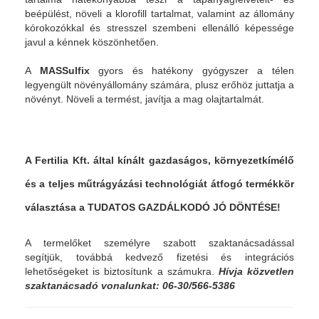
beépülést, növeli a klorofill tartalmat, valamint az állomány
kórokozókkal és stresszel szembeni ellenálló képessége
javul a kénnek köszönhetően.
A
MASSulfix
gyors és hatékony gyógyszer a télen
legyengült növényállomány számára, plusz erőhöz juttatja a
növényt. Növeli a termést, javítja a mag olajtartalmát.
A Fertilia Kft. által kínált gazdaságos, környezetkímélő
és a teljes műtrágyázási technológiát átfogó termékkör
választása a TUDATOS GAZDÁLKODÓ JÓ DÖNTÉSE!
A termelőket személyre szabott szaktanácsadással
segítjük, továbbá kedvező fizetési és integrációs
lehetőségeket is biztosítunk a számukra.
Hívja közvetlen
szaktanácsadó vonalunkat: 06-30/566-5386