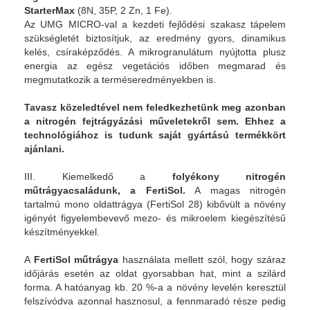
StarterMax
(8N, 35P, 2 Zn, 1 Fe).
Az UMG MICRO-val a kezdeti fejlődési szakasz tápelem
szükségletét biztosítjuk, az eredmény gyors, dinamikus
kelés, csíraképződés. A mikrogranulátum nyújtotta plusz
energia az egész vegetációs időben megmarad és
megmutatkozik a terméseredményekben is.
Tavasz közeledtével nem feledkezhetünk meg azonban
a nitrogén fejtrágyázási műveletekről sem. Ehhez a
technológiához is tudunk saját gyártású termékkört
ajánlani.
III. Kiemelkedő a
folyékony nitrogén
műtrágyacsaládunk, a FertiSol.
A magas nitrogén
tartalmú mono oldattrágya (FertiSol 28) kibővült a növény
igényét figyelembevevő mezo- és mikroelem kiegészítésű
készítményekkel.
A
FertiSol műtrágya
használata mellett szól, hogy száraz
időjárás esetén az oldat gyorsabban hat, mint a szilárd
forma. A hatóanyag kb. 20 %-a a növény levelén keresztül
felszívódva azonnal hasznosul, a fennmaradó része pedig