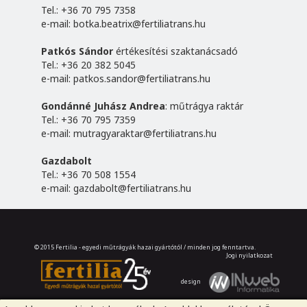
Tel.: +36 70 795 7358
e-mail:
botka.beatrix@fertiliatrans.hu
Patkós Sándor
értékesítési szaktanácsadó
Tel.: +36 20 382 5045
e-mail:
patkos.sandor@fertiliatrans.hu
Gondánné Juhász Andrea
: műtrágya raktár
Tel.: +36 70 795 7359
e-mail:
mutragyaraktar@fertiliatrans.hu
Gazdabolt
Tel.: +36 70 508 1554
e-mail:
gazdabolt@fertiliatrans.hu
© 2015 Fertilia - egyedi műtrágyák hazai gyártótól / minden jog fenntartva.
Jogi nyilatkozat
design