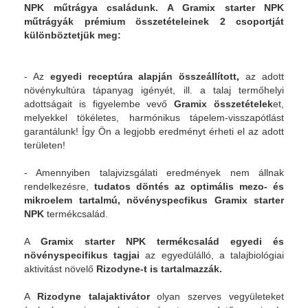
NPK műtrágya családunk. A Gramix starter NPK
műtrágyák prémium összetételeinek 2 csoportját
különböztetjük meg:
- Az
egyedi receptúra alapján összeállított,
az adott
növénykultúra tápanyag igényét, ill. a talaj termőhelyi
adottságait is figyelembe vevő
Gramix összetételek
et,
melyekkel tökéletes, harmónikus tápelem-visszapótlást
garantálunk! Így Ön a legjobb eredményt érheti el az adott
területen!
- Amennyiben talajvizsgálati eredmények nem állnak
rendelkezésre,
tudatos döntés az optimális mezo- és
mikroelem tartalmú, növényspecfikus Gramix starter
NPK
termékcsalád.
A
Gramix starter NPK termékcsalád egyedi és
növényspecifikus tagjai
az egyedülálló, a talajbiológiai
aktivitást növelő
Rizodyne-t is tartalmazzák.
A
Rizodyne talajaktivátor
olyan szerves vegyületeket