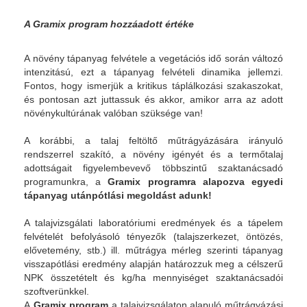
A Gramix program hozzáadott értéke
A növény tápanyag felvétele a vegetációs idő során változó
intenzitású, ezt a tápanyag felvételi dinamika jellemzi.
Fontos, hogy ismerjük a kritikus táplálkozási szakaszokat,
és pontosan azt juttassuk és akkor, amikor arra az adott
növénykultúrának valóban szüksége van!
A korábbi, a talaj feltöltő műtrágyázására irányuló
rendszerrel szakító, a növény igényét és a termőtalaj
adottságait figyelembevevő többszintű szaktanácsadó
programunkra, a
Gramix programra alapozva egyedi
tápanyag utánpótlási megoldást adunk!
A talajvizsgálati laboratóriumi eredmények és a tápelem
felvételét befolyásoló tényezők (talajszerkezet, öntözés,
elővetemény, stb.) ill. műtrágya mérleg szerinti tápanyag
visszapótlási eredmény alapján határozzuk meg a célszerű
NPK összetételt és kg/ha mennyiséget szaktanácsadói
szoftverünkkel.
A
Gramix program
a talajvizsgálaton alapuló műtrágyázási