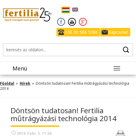
+36 30 566 5386
Kapcsolat
Menü
Toggle
navigatio
Főoldal
»
Hírek
» Döntsön tudatosan! Fertilia műtrágyázási technológia
2014
Döntsön tudatosan! Fertilia
műtrágyázási technológia 2014
2014. Febr. 5. 11:56