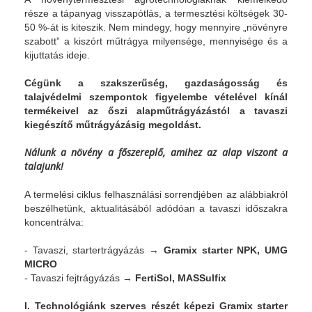
része a tápanyag visszapótlás, a termesztési költségek 30-
50 %-át is kiteszik. Nem mindegy, hogy mennyire „növényre
szabott” a kiszórt műtrágya milyensége, mennyisége és a
kijuttatás ideje.
Cégünk a szakszerűség, gazdaságosság és
talajvédelmi szempontok figyelembe vételével kínál
termékeivel az őszi alapműtrágyázástól a tavaszi
kiegészítő műtrágyázásig megoldást.
Nálunk a növény a főszereplő, amihez az alap viszont a
talajunk!
A termelési ciklus felhasználási sorrendjében az alábbiakról
beszélhetünk, aktualitásából adódóan a tavaszi időszakra
koncentrálva:
- Tavaszi, startertrágyázás →
Gramix starter NPK, UMG
MICRO
- Tavaszi fejtrágyázás →
FertiSol, MASSulfix
I. Technológiánk szerves részét képezi Gramix starter