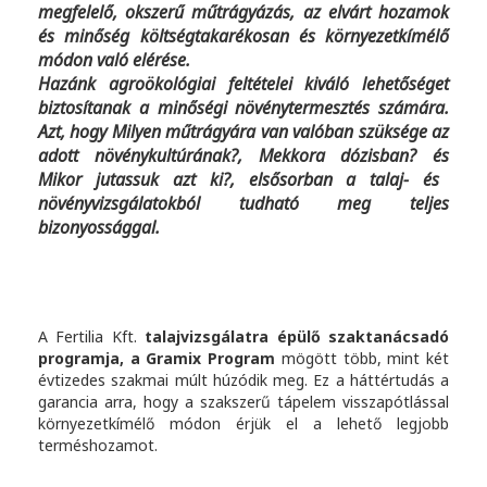
megfelelő, okszerű műtrágyázás, az elvárt hozamok
és minőség költségtakarékosan és környezetkímélő
módon való elérése.
Hazánk agroökológiai feltételei kiváló lehetőséget
biztosítanak a minőségi növénytermesztés számára.
Azt, hogy
Milyen műtrágyára van valóban szüksége az
adott növénykultúrának?, Mekkora dózisban?
és
Mikor jutassuk azt ki?
, elsősorban a talaj- és
növényvizsgálatokból tudható meg teljes
bizonyossággal.
A Fertilia Kft.
talajvizsgálatra épülő szaktanácsadó
programja, a Gramix Program
mögött több, mint két
évtizedes szakmai múlt húzódik meg. Ez a háttértudás a
garancia arra, hogy a szakszerű tápelem visszapótlással
környezetkímélő módon érjük el a lehető legjobb
terméshozamot.