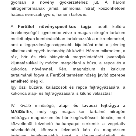
gyorsan a növény gyökérzetéhez jut. A három
nitrogénformának (amid, ammónia, nitrát) köszönhetően
hatása nemcsak gyors, hanem tartós is.
A
FertiSol növényspecifikus tagjai
adott kultúra
érzékenységét figyelembe véve a magas nitrogén tartalom
mellett olyan kombinációban tartalmazzák a mikroelemeket,
ami a leggazdaságosságosabb kijuttatási mód a jelenleg
alkalmazott egyéb technológiák között. Három mikroelem, a
réz, bór és cink hiányának megszüntetését javasoljuk
kijuttatásukkal ily módon megoldani a búza, a repce és a
kukorica növénynél. Kén, magnézium és kalcium
tartalmánál fogva a FertiSol termésminőség javító szerepe
emelhető még ki.
Így őszi búzára, kalászosok és repce fejtrágyázására, a
kukorica alap- és fejtrágyázására is kitűnő választás!
IV. Kiváló minőségű,
alap- és tavaszi fejtrágya a
MASSulfix
, mely egy magas kén tartalmú nitrogén
műtrágya magnézium és bór kiegészítéssel. Ideális, mert
közvetlenül felvehető hatóanyagai serkentik a vegetatív
növekedését, könnyen felvehető kén és magnézium
tartalma hatékonyabbá teszi a tápanyagfelvételt- és