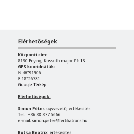
Elérhetőségek
Központi cím:
8130 Enying, Kossuth major Pf: 13
GPS kooridnáták:
N 46°91906
E 18°26781
Google Térkép
Elérhetőségek:
Simon Péter
: ügyvezető, értékesítés
Tel.: +36 30 377 5666
e-mail:
simon.peter@fertiliatrans.hu
Botka Beatrix
: értékesítés