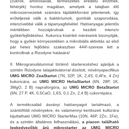
(cukrok, aminosavak, természetes eredetű enzimek,
fehérjék) hordoz magában, amelyek a talajban élő
mikroszervezetek számára táplálékforrást jelentenek, így
erőteljessé válik a baktériumok, gombák szaporodása,
intenzívebbé válik a tápanyagfelvétel. Hatóanyagai jelentős
mértékben hozzájárulnak a kezdeti intenzív
gyökérfejlődéshez. Kukorica kísérleti méréseink
bizonyítják,
hogy a gyökér környezetében a mikrobiális aktivitás az első
pár hetes fejlődési szakaszban 444!-szerese lett a
kontrollnak a Rizodyne hatására!
II. Mikrogranulátummal történő starterezéshez ajánljuk a
szintén Rizodyne talajaktivátorral dúsított, növényspecifikus
UMG MICRO ZeaStartot
(7N, 32P, 1K, 2,4S, 0,4Fe, 4 Zn)
kukoricára, az
UMG MICRO HeliaStartot
(6N, 28P, 1K,
3MgO, 2 B) napraforgóra, az
UMG MICRO BetaStartot
(6N, 27 P, 4K, 0,5CaO, 1,6S, 0,1 Zn, 2,4 B) cukorrépára.
A termékcsalád ásványi hatóanyagot tartalmazó, a
szántóföldi növényekre, és valamennyi kertészeti kultúrára
kijuttatható UMG MICRO StarterMax (10N, 46P, 2Zn, 1Fe),
és a szintén általános felhasználású,
a piacon található
legkedvezőbb árú mikrostarter az UMG MICRO