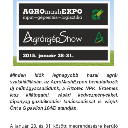
Minden idők legnagyobb hazai agrár
szakkiállításán, az AgroMashExpon bemutatkozik
új műtrágyacsaládunk, a Rizotec NPK. Érdemes
lesz kilátogatni, vásári kedvezményekkel,
tápanyag-gazdálkodási tanácsadással is várjuk
Önt a G pavilon 104/D standján.
A január 28. és 31. között megrendezésre kerülő