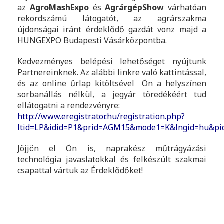
az
AgroMashExpo
és
AgrárgépShow
várhatóan
rekordszámú látogatót, az agrárszakma
újdonságai iránt érdeklődő gazdát vonz majd a
HUNGEXPO Budapesti Vásárközpontba.
Kedvezményes belépési lehetőséget nyújtunk
Partnereinknek. Az alábbi linkre való kattintással,
és az online űrlap kitöltsével Ön a helyszínen
sorbanállás nélkül, a jegyár töredékéért tud
ellátogatni a rendezvényre:
http://www.eregistrator.hu/registration.php?
ltid=LP&idid=P1&prid=AGM15&mode1=K&lngid=hu&pi
Jöjjön el Ön is, naprakész műtrágyázási
technológia javaslatokkal és felkészült szakmai
csapattal vártuk az Érdeklődőket!