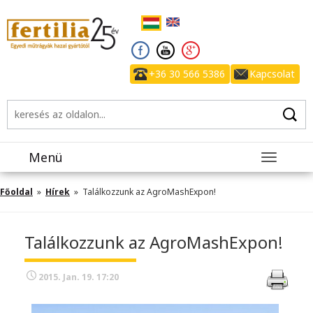
+36 30 566 5386
Kapcsolat
Menü
Toggle
navigatio
Főoldal
»
Hírek
» Találkozzunk az AgroMashExpon!
Találkozzunk az AgroMashExpon!
2015. Jan. 19. 17:20