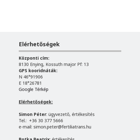
Elérhetőségek
Központi cím:
8130 Enying, Kossuth major Pf: 13
GPS kooridnáták:
N 46°91906
E 18°26781
Google Térkép
Elérhetőségek:
Simon Péter
: ügyvezető, értékesítés
Tel.: +36 30 377 5666
e-mail:
simon.peter@fertiliatrans.hu
Botka Beatrix
: értékesítés