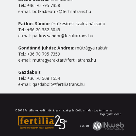
Tel.: +36 70 795 7358
e-mail:
botka.beatrix@fertiliatrans.hu
Patkós Sándor
értékesítési szaktanácsadó
Tel.: +36 20 382 5045
e-mail:
patkos.sandor@fertiliatrans.hu
Gondánné Juhász Andrea
: műtrágya raktár
Tel.: +36 70 795 7359
e-mail:
mutragyaraktar@fertiliatrans.hu
Gazdabolt
Tel.: +36 70 508 1554
e-mail:
gazdabolt@fertiliatrans.hu
© 2015 Fertilia - egyedi műtrágyák hazai gyártótól / minden jog fenntartva.
Jogi nyilatkozat
design